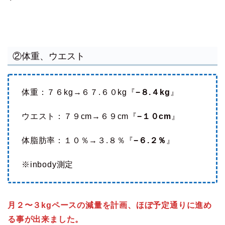
②体重、ウエスト
体重：７６kg→６７.６０kg『
−８.４kg
』
ウエスト：７９cm→６９cm『
−１０cm
』
体脂肪率：１０％→３.８％『
−６.２％
』
※inbody測定
月２〜３kgペースの減量を計画、ほぼ予定通りに進め
る事が出来ました。