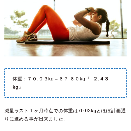
体重：７０.０３kg→６７.６０kg『
−２.４３
kg
』
減量ラスト１ヶ月時点での体重は70.03kgとほぼ計画通
りに進める事が出来ました。