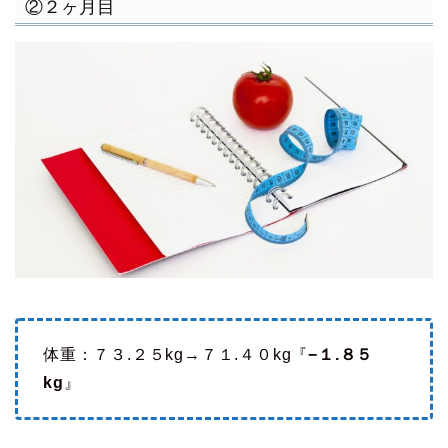
②２ヶ月目
体重：７３.２５kg→７１.４０kg『
−１.８５
kg
』