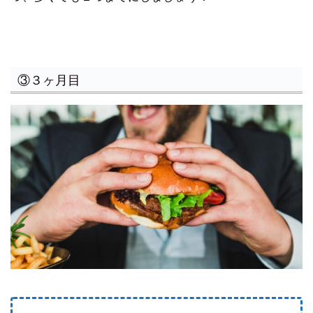
③３ヶ月目