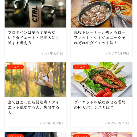
プロテインは要る？要らな
現役トレーナーが教えるロー
い？ダイエット・筋肥大に共
ファット・ケトジェニックそ
通する考え方
れぞれのダイエット法！
2022年3月1日
2022年3月18日
ダイエット
ダイエット
当てはまったら要注意！ダイ
ダイエットを成功させる理想
エット成功する人、失敗する
のPFCバランスとは？
人
2023年1月28日
2022年2月27日
ダイエット
ダイエット