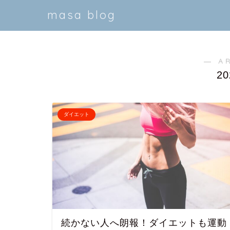
masa blog
― A
2
ダイエット
続かない人へ朗報！ダイエットも運動